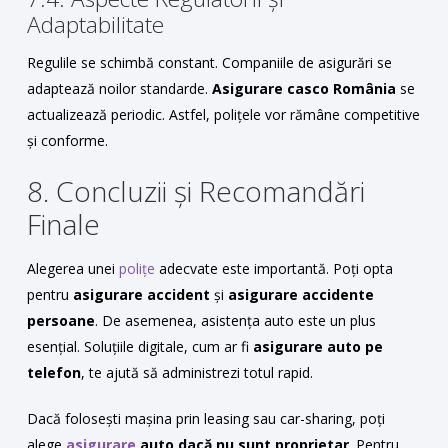
Adaptabilitate
Regulile se schimbă constant. Companiile de asigurări se
adaptează noilor standarde.
Asigurare casco România
se
actualizează periodic. Astfel, polițele vor rămâne competitive
și conforme.
8. Concluzii și Recomandări
Finale
Alegerea unei
polițe
adecvate este importantă. Poți opta
pentru
asigurare accident
și
asigurare accidente
persoane
. De asemenea, asistența auto este un plus
esențial. Soluțiile digitale, cum ar fi
asigurare auto pe
telefon
, te ajută să administrezi totul rapid.
Dacă folosești mașina prin leasing sau car-sharing, poți
alege
asigurare
auto dacă nu sunt proprietar
. Pentru