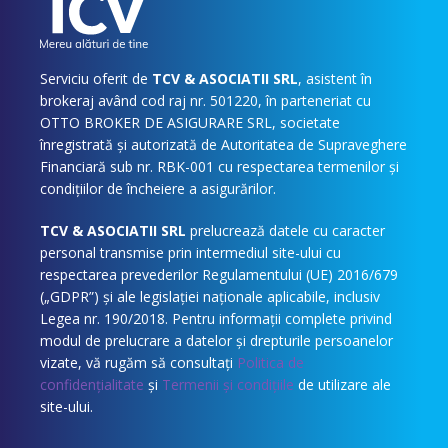
Serviciu oferit de
TCV & ASOCIATII SRL
, asistent în
brokeraj având cod raj nr. 501220, în parteneriat cu
OTTO BROKER DE ASIGURARE SRL, societate
înregistrată și autorizată de Autoritatea de Supraveghere
Financiară sub nr. RBK-001 cu respectarea termenilor și
condițiilor de încheiere a asigurărilor.
TCV & ASOCIATII SRL
prelucrează datele cu caracter
personal transmise prin intermediul site-ului cu
respectarea prevederilor Regulamentului (UE) 2016/679
(„GDPR”) și ale legislației naționale aplicabile, inclusiv
Legea nr. 190/2018. Pentru informații complete privind
modul de prelucrare a datelor și drepturile persoanelor
vizate, vă rugăm să consultați
Politica de
confidențialitate
și
Termenii și condițiile
de utilizare ale
site-ului.